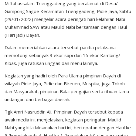
Miftahussalam Trienggadeng yang beralamat di Desa/
Gampong Sagoe Kecamatan Trienggadeng, Pidie Jaya, Sabtu
(29/01/2022) mengelar acara peringati hari kelahiran Nabi
Muhammad SAW atau Maulid Nabi bersamaan dengan Haul
(Hari Jadi) Dayah.
Dalam memeriahkan acara tersebut panitia pelaksana
memotong sebanyak 3 ekor sapi dan 15 ekor Kambing/
Kibas. Juga ratusan unggas dan menu lainnya.
Kegiatan yang hadiri oleh Para Ulama pimpinan Dayah di
wilayah Pidie Jaya, Pidie dan Bireuen, Muspika, juga Tokoh
dan Masyarakat, pimpinan Balai pengajian serta ribuan tamu
undangan dari berbagai daerah.
Tgk Amri Nasruddin Ali, Pimpinan Dayah tersebut kepada
awak media ini, menjelaskan, kegiatan peringatan Maulid
Nabi yang kita laksanakan hari ini, bertepatan dengan Haul ke
5 (komplek putra), Haul ke 1 (komplek putri) dan peresmian