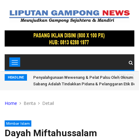
 Ada Jejak
Penyalahgunaan Wewenang & Pelat Palsu Oleh Oknum Kan
HEADLINE
Sabang Adalah Tindakkan Pidana & Pelanggaran Etik Bera
Home
Berita
Detail
Mimbar Islam
Dayah Miftahussalam