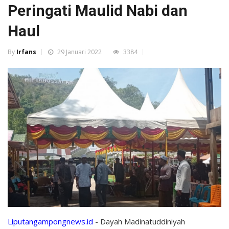
Peringati Maulid Nabi dan
Haul
By
Irfans
29 Januari 2022
3384
Liputangampongnews.id
- Dayah Madinatuddiniyah