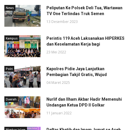
Peliputan Ke Polsek Deli Tua, Wartawan
News
TV One Terlindas Truk Semen
13 Desember 2023
Perintis 119 Aceh Laksanakan HIPERKES
Kampus
dan Keselamatan Kerja bagi
23 Mei 2022
Kapolres Pidie Jaya Lanjutkan
Polri
Pembagian Takjil Gratis, Wujud
04 Maret 2025
Nurlif dan Ilham Akbar Hadir Memenuhi
Daerah
Undangan Ketua DPD II Golkar
11 Januari 2022
Daftar Khatib dan Imam Jumat se Aceh
Mimbar Islam