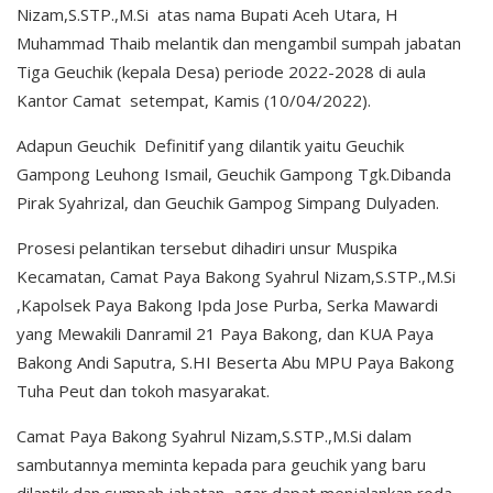
Nizam,S.STP.,M.Si atas nama Bupati Aceh Utara, H
Muhammad Thaib melantik dan mengambil sumpah jabatan
Tiga Geuchik (kepala Desa) periode 2022-2028 di aula
Kantor Camat setempat, Kamis (10/04/2022).
Adapun Geuchik Definitif yang dilantik yaitu Geuchik
Gampong Leuhong Ismail, Geuchik Gampong Tgk.Dibanda
Pirak Syahrizal, dan Geuchik Gampog Simpang Dulyaden.
Prosesi pelantikan tersebut dihadiri unsur Muspika
Kecamatan, Camat Paya Bakong Syahrul Nizam,S.STP.,M.Si
,Kapolsek Paya Bakong Ipda Jose Purba, Serka Mawardi
yang Mewakili Danramil 21 Paya Bakong, dan KUA Paya
Bakong Andi Saputra, S.HI Beserta Abu MPU Paya Bakong
Tuha Peut dan tokoh masyarakat.
Camat Paya Bakong Syahrul Nizam,S.STP.,M.Si dalam
sambutannya meminta kepada para geuchik yang baru
dilantik dan sumpah jabatan, agar dapat menjalankan roda