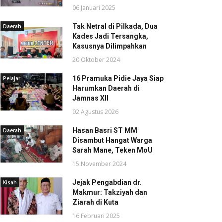
06 Januari 2025
Tak Netral di Pilkada, Dua
Daerah
Kades Jadi Tersangka,
Kasusnya Dilimpahkan
20 Oktober 2024
16 Pramuka Pidie Jaya Siap
Pelajar
Harumkan Daerah di
Jamnas XII
02 Agustus 2026
Hasan Basri ST MM
Daerah
Disambut Hangat Warga
Sarah Mane, Teken MoU
15 November 2024
Jejak Pengabdian dr.
Kisah
Makmur: Takziyah dan
Ziarah di Kuta
16 Februari 2025