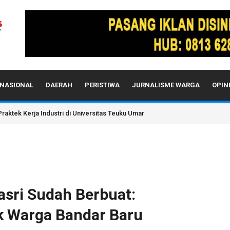
NASIONAL
DAERAH
PERISTIWA
JURNALISME WARGA
OPIN
iliun Sudah Ditransfer, Mengapa Sawah Korban Bencana Belum Dipulihkan?
asri Sudah Berbuat:
k Warga Bandar Baru