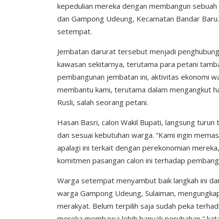
kepedulian mereka dengan membangun sebuah
dan Gampong Udeung, Kecamatan Bandar Baru. Ini
setempat.
Jembatan darurat tersebut menjadi penghubung 
kawasan sekitarnya, terutama para petani ta
pembangunan jembatan ini, aktivitas ekonomi wa
membantu kami, terutama dalam mengangkut hasi
Rusli, salah seorang petani.
Hasan Basri, calon Wakil Bupati, langsung tur
dan sesuai kebutuhan warga. “Kami ingin mema
apalagi ini terkait dengan perekonomian mereka,”
komitmen pasangan calon ini terhadap pembanguna
Warga setempat menyambut baik langkah ini dan
warga Gampong Udeung, Sulaiman, mengungkapk
merakyat. Belum terpilih saja sudah peka terh
mereka membawa lebih banyak perubahan,” kat