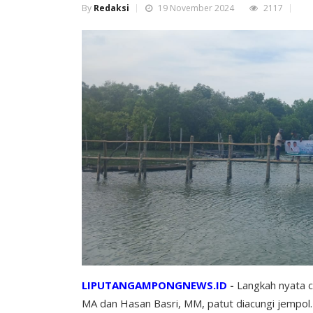
By
Redaksi
19 November 2024
2117
LIPUTANGAMPONGNEWS.ID
-
Langkah nyata ca
MA dan Hasan Basri, MM, patut diacungi jempol. 