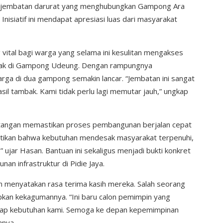
 jembatan darurat yang menghubungkan Gampong Ara
siatif ini mendapat apresiasi luas dari masyarakat
vital bagi warga yang selama ini kesulitan mengakses
mbak di Gampong Udeung. Dengan rampungnya
rga di dua gampong semakin lancar. “Jembatan ini sangat
l tambak. Kami tidak perlu lagi memutar jauh,” ungkap
un tangan memastikan proses pembangunan berjalan cepat
stikan bahwa kebutuhan mendesak masyarakat terpenuhi,
 ujar Hasan. Bantuan ini sekaligus menjadi bukti konkret
n infrastruktur di Pidie Jaya.
 menyatakan rasa terima kasih mereka. Salah seorang
an kekagumannya. “Ini baru calon pemimpin yang
adap kebutuhan kami. Semoga ke depan kepemimpinan
anya.