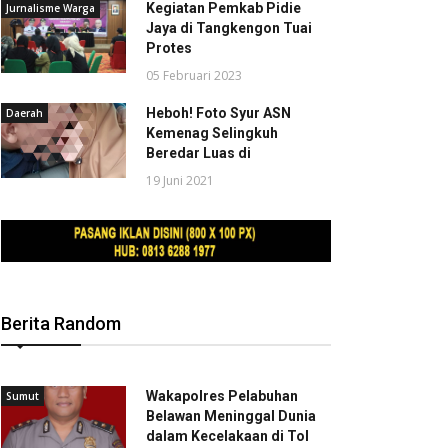
Kegiatan Pemkab Pidie
Jurnalisme Warga
Jaya di Tangkengon Tuai
Protes
05 Februari 2023
Heboh! Foto Syur ASN
Daerah
Kemenag Selingkuh
Beredar Luas di
19 Juni 2021
Berita Random
Wakapolres Pelabuhan
Sumut
Belawan Meninggal Dunia
dalam Kecelakaan di Tol