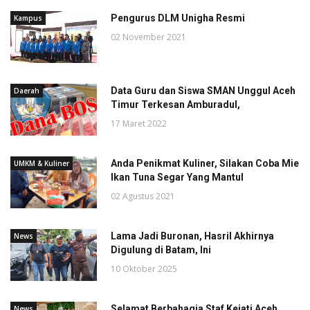
Pengurus DLM Unigha Resmi
Kampus
02 November 2021
Data Guru dan Siswa SMAN Unggul Aceh
Daerah
Timur Terkesan Amburadul,
17 Maret 2022
Anda Penikmat Kuliner, Silakan Coba Mie
UMKM & Kuliner
Ikan Tuna Segar Yang Mantul
02 Agustus 2021
Lama Jadi Buronan, Hasril Akhirnya
News
Digulung di Batam, Ini
10 Oktober 2025
Selamat Berbahagia Staf Kejati Aceh,
News