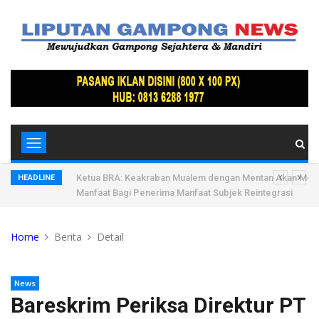
donesia di
Ketua BRA: Keakraban Mualem dengan Mentan Akan Me
HEADLINE
Manfaat Bagi Penerima Manfaat Subjek Reintegrasi
Home
Berita
Detail
News
Bareskrim Periksa Direktur PT