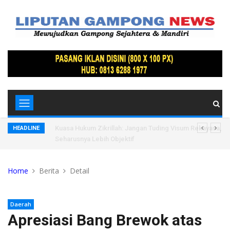
 Saluran Air
Kuasa Hukum Zikrillah: Jangan Tuding Visum Rekayasa, Wa
HEADLINE
Seharusnya Lebih Objektif
Home
Berita
Detail
Daerah
Apresiasi Bang Brewok atas