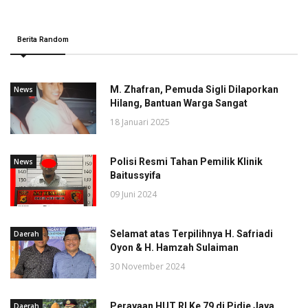
Berita Random
M. Zhafran, Pemuda Sigli Dilaporkan
News
Hilang, Bantuan Warga Sangat
18 Januari 2025
Polisi Resmi Tahan Pemilik Klinik
News
Baitussyifa
09 Juni 2024
Selamat atas Terpilihnya H. Safriadi
Daerah
Oyon & H. Hamzah Sulaiman
30 November 2024
Perayaan HUT RI Ke 79 di Pidie Jaya
Daerah