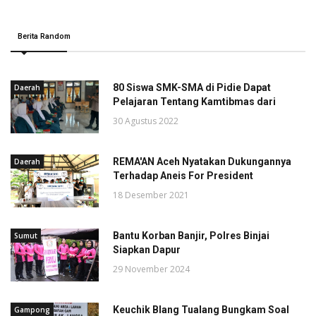
Berita Random
80 Siswa SMK-SMA di Pidie Dapat
Daerah
Pelajaran Tentang Kamtibmas dari
30 Agustus 2022
REMA'AN Aceh Nyatakan Dukungannya
Daerah
Terhadap Aneis For President
18 Desember 2021
Bantu Korban Banjir, Polres Binjai
Sumut
Siapkan Dapur
29 November 2024
Keuchik Blang Tualang Bungkam Soal
Gampong