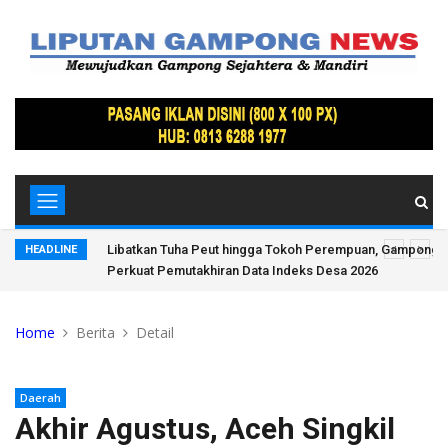
Lamteh
Siswa SMKN I Aceh Singkil Laksanakan Praktek Kerja Indus
HEADLINE
Universitas Teuku Umar
Home
Berita
Detail
Daerah
Akhir Agustus, Aceh Singkil