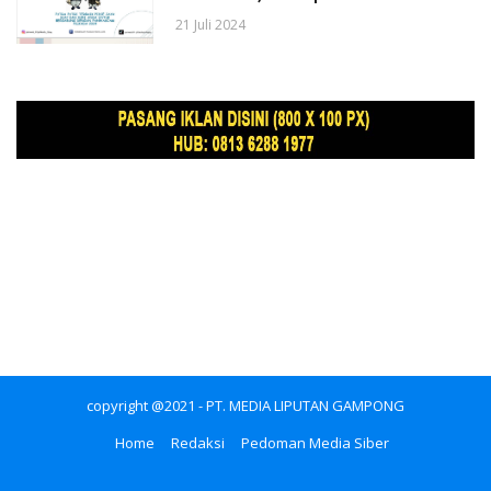
21 Juli 2024
copyright @2021 - PT. MEDIA LIPUTAN GAMPONG
Home
Redaksi
Pedoman Media Siber