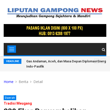
it Polres
Gas Andaman, Aceh, dan Masa Depan Diplomasi Energi In
HEADLINE
t!?
Indo-Pasifik
Home
Berita
Detail
Daerah
Tradisi Meugang