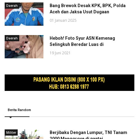
Bang Brewok Desak KPK, BPK, Polda
Daerah
Aceh dan Jaksa Usut Dugaan
01 Januari 2025
Heboh! Foto Syur ASN Kemenag
Daerah
Selingkuh Beredar Luas di
19 Juni 2021
Berita Random
Berjibaku Dengan Lumpur, TNI Tanam
Militer
2000 Manggrove di pantai