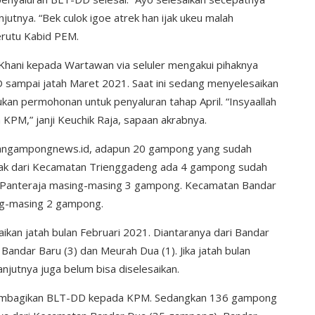
utnya. “Bek culok igoe atrek han ijak ukeu malah
erutu Kabid PEM.
hani kepada Wartawan via seluler mengakui pihaknya
D sampai jatah Maret 2021. Saat ini sedang menyelesaikan
an permohonan untuk penyaluran tahap April. “Insyaallah
PM,” janji Keuchik Raja, sapaan akrabnya.
utangampongnews.id, adapun 20 gampong yang sudah
nyak dari Kecamatan Trienggadeng ada 4 gampong sudah
 Panteraja masing-masing 3 gampong. Kecamatan Bandar
ng-masing 2 gampong.
an jatah bulan Februari 2021. Diantaranya dari Bandar
 Bandar Baru (3) dan Meurah Dua (1). Jika jatah bulan
anjutnya juga belum bisa diselesaikan.
membagikan BLT-DD kepada KPM. Sedangkan 136 gampong