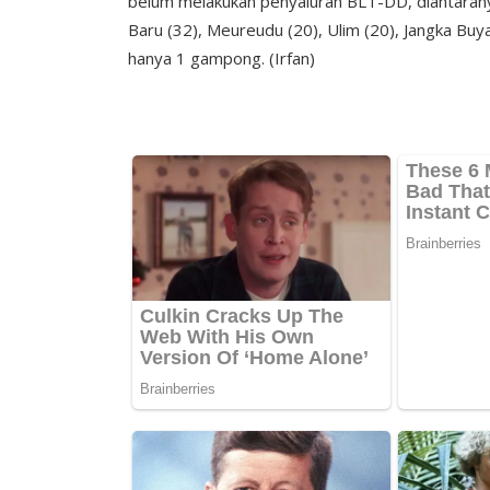
belum melakukan penyaluran BLT-DD, diantaran
Baru (32), Meureudu (20), Ulim (20), Jangka Buy
hanya 1 gampong. (Irfan)