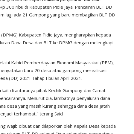
p 300 ribu di Kabupaten Pidie Jaya. Pencairan BLT DD
Belum lagi ada 21 Gampong yang baru membagikan BLT DD
(DPMG) Kabupaten Pidie Jaya, mengharapkan kepada
aluran Dana Desa dan BLT ke DPMG dengan melengkapi
 melalui Kabid Pemberdayaan Ekonomi Masyarakat (PEM),
6) menyatakan baru 20 desa atau gampong merealisasi
esa (DD) 2021 Tahap I bulan April 2021.
kait di antaranya pihak Kechik Gampong dan Camat
ncairannya. Menurut dia, lambatnya penyaluran dana
dana desa yang masih kurang sehingga dana desa jatah
enjadi terhambat,” terang Said
ng wajib dibuat dan dilaporkan oleh Kepala Desa kepada
penyaluran BLT-DD selesai. “Ayo selesaikan secepatnya