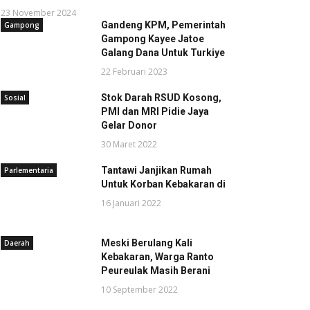
23 November 2024
Gandeng KPM, Pemerintah
Gampong
Gampong Kayee Jatoe
Galang Dana Untuk Turkiye
22 Februari 2023
Stok Darah RSUD Kosong,
Sosial
PMI dan MRI Pidie Jaya
Gelar Donor
30 Maret 2022
Tantawi Janjikan Rumah
Parlementaria
Untuk Korban Kebakaran di
16 Januari 2022
Meski Berulang Kali
Daerah
Kebakaran, Warga Ranto
Peureulak Masih Berani
10 September 2022