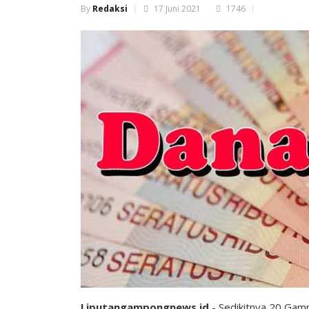
By
Redaksi
17 Juni 2021
1746
Liputangampongnews.id
- Sedikitnya 20 Gam