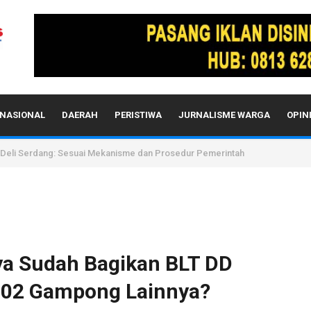
NASIONAL
DAERAH
PERISTIWA
JURNALISME WARGA
OPIN
 Deli Serdang: Sesuai Mekanisme dan Prosedur Pemerintah
ya Sudah Bagikan BLT DD
 202 Gampong Lainnya?