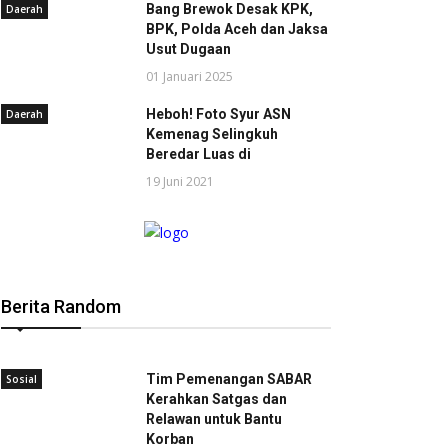
Bang Brewok Desak KPK,
Daerah
BPK, Polda Aceh dan Jaksa
Usut Dugaan
01 Januari 2025
Heboh! Foto Syur ASN
Daerah
Kemenag Selingkuh
Beredar Luas di
19 Juni 2021
Berita Random
Tim Pemenangan SABAR
Sosial
Kerahkan Satgas dan
Relawan untuk Bantu
Korban