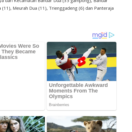
ya dari Kecamatan Bandar Dua (35 gampong), Bandar
a (11), Meurah Dua (11), Trienggadeng (6) dan Panteraja