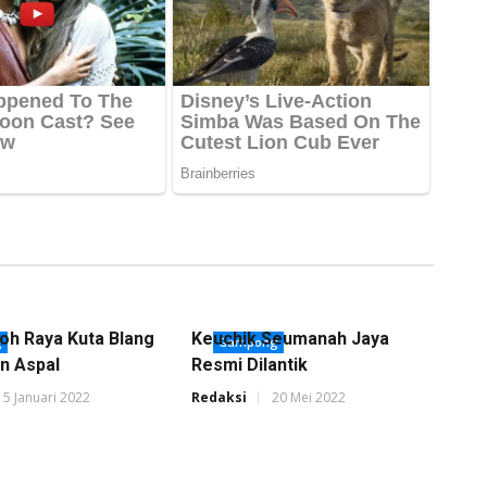
oh Raya Kuta Blang
Keuchik Seumanah Jaya
g
Gampong
an Aspal
Resmi Dilantik
15 Januari 2022
Redaksi
20 Mei 2022