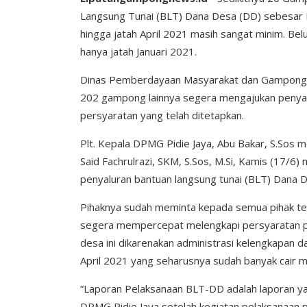
Langsung Tunai (BLT) Dana Desa (DD) sebesar R
hingga jatah April 2021 masih sangat minim. 
hanya jatah Januari 2021.
Dinas Pemberdayaan Masyarakat dan Gampong 
202 gampong lainnya segera mengajukan peny
persyaratan yang telah ditetapkan.
Plt. Kepala DPMG Pidie Jaya, Abu Bakar, S.Sos
Said Fachrulrazi, SKM, S.Sos, M.Si, Kamis (17/
penyaluran bantuan langsung tunai (BLT) Dana D
Pihaknya sudah meminta kepada semua pihak ter
segera mempercepat melengkapi persyaratan pe
desa ini dikarenakan administrasi kelengkapan 
April 2021 yang seharusnya sudah banyak cair m
“Laporan Pelaksanaan BLT-DD adalah laporan ya
DPMG Pidie Jaya setelah kegiatan pelaksanaan 