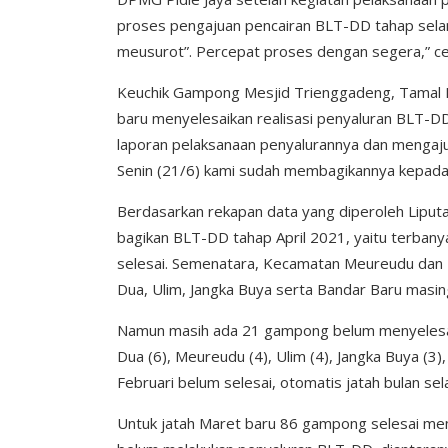
proses pengajuan pencairan BLT-DD tahap selanj
meusurot”. Percepat proses dengan segera,” c
Keuchik Gampong Mesjid Trienggadeng, Tamal K
baru menyelesaikan realisasi penyaluran BLT-D
laporan pelaksanaan penyalurannya dan mengajuk
Senin (21/6) kami sudah membagikannya kepada K
Berdasarkan rekapan data yang diperoleh Lip
bagikan BLT-DD tahap April 2021, yaitu terba
selesai. Semenatara, Kecamatan Meureudu dan
Dua, Ulim, Jangka Buya serta Bandar Baru masi
Namun masih ada 21 gampong belum menyelesaik
Dua (6), Meureudu (4), Ulim (4), Jangka Buya (3),
Februari belum selesai, otomatis jatah bulan sel
Untuk jatah Maret baru 86 gampong selesai 