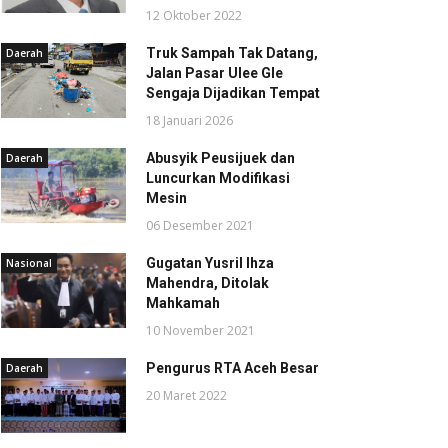
12 Oktober 2022
Truk Sampah Tak Datang,
Daerah
Jalan Pasar Ulee Gle
Sengaja Dijadikan Tempat
18 Januari 2026
Abusyik Peusijuek dan
Daerah
Luncurkan Modifikasi
Mesin
06 Desember 2021
Gugatan Yusril Ihza
Nasional
Mahendra, Ditolak
Mahkamah
10 November 2021
Pengurus RTA Aceh Besar
Daerah
20 Maret 2022