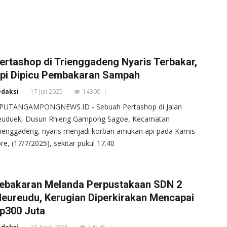
ertashop di Trienggadeng Nyaris Terbakar,
pi Dipicu Pembakaran Sampah
edaksi
17 Juli 2025
14300
IPUTANGAMPONGNEWS.ID - Sebuah Pertashop di Jalan
euduek, Dusun Rhieng Gampong Sagoe, Kecamatan
ienggadeng, nyaris menjadi korban amukan api pada Kamis
re, (17/7/2025), sekitar pukul 17.40
ebakaran Melanda Perpustakaan SDN 2
eureudu, Kerugian Diperkirakan Mencapai
p300 Juta