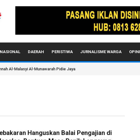
NASIONAL
DAERAH
PERISTIWA
JURNALISME WARGA
OPIN
annah Al-Malasyi Al-Munawarah Pidie Jaya
ebakaran Hanguskan Balai Pengajian di