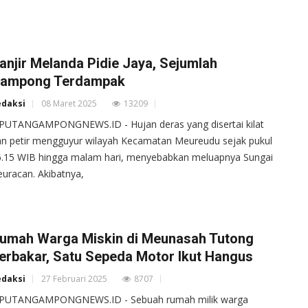
anjir Melanda Pidie Jaya, Sejumlah
ampong Terdampak
edaksi
08 Maret 2025
13209
IPUTANGAMPONGNEWS.ID - Hujan deras yang disertai kilat
n petir mengguyur wilayah Kecamatan Meureudu sejak pukul
6.15 WIB hingga malam hari, menyebabkan meluapnya Sungai
uracan. Akibatnya,
umah Warga Miskin di Meunasah Tutong
erbakar, Satu Sepeda Motor Ikut Hangus
edaksi
27 Februari 2025
8707
IPUTANGAMPONGNEWS.ID - Sebuah rumah milik warga