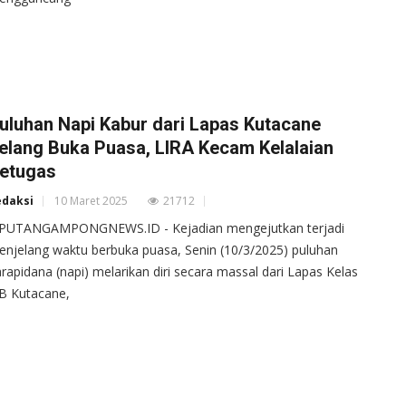
uluhan Napi Kabur dari Lapas Kutacane
elang Buka Puasa, LIRA Kecam Kelalaian
etugas
edaksi
10 Maret 2025
21712
IPUTANGAMPONGNEWS.ID - ​Kejadian mengejutkan terjadi
njelang waktu berbuka puasa, Senin (10/3/2025) puluhan
rapidana (napi) melarikan diri secara massal dari Lapas Kelas
 B Kutacane,