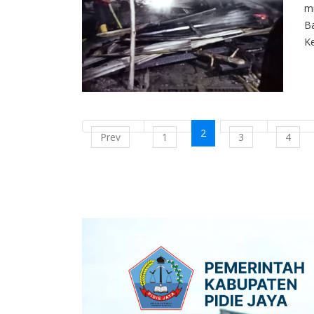
m
Ba
Ke
2
Prev
1
3
4