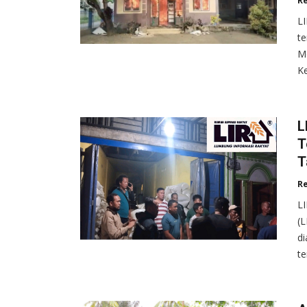
R
L
te
Me
K
L
T
T
R
L
(L
di
t