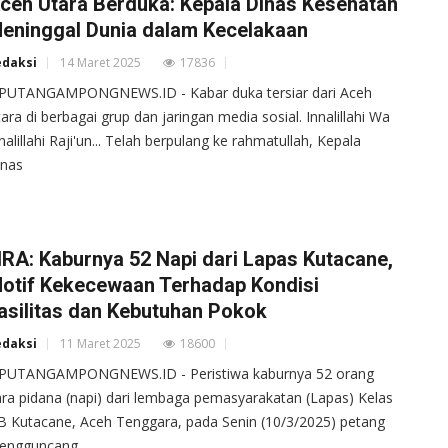
ceh Utara Berduka: Kepala Dinas Kesehatan
eninggal Dunia dalam Kecelakaan
edaksi
14 Maret 2025
17836
IPUTANGAMPONGNEWS.ID - Kabar duka tersiar dari Aceh
ara di berbagai grup dan jaringan media sosial. Innalillahi Wa
nalillahi Raji'un... Telah berpulang ke rahmatullah, Kepala
inas
IRA: Kaburnya 52 Napi dari Lapas Kutacane,
otif Kekecewaan Terhadap Kondisi
asilitas dan Kebutuhan Pokok
edaksi
11 Maret 2025
18600
IPUTANGAMPONGNEWS.ID - Peristiwa kaburnya 52 orang
ra pidana (napi) dari lembaga pemasyarakatan (Lapas) Kelas
.B Kutacane, Aceh Tenggara, pada Senin (10/3/2025) petang
engguncang