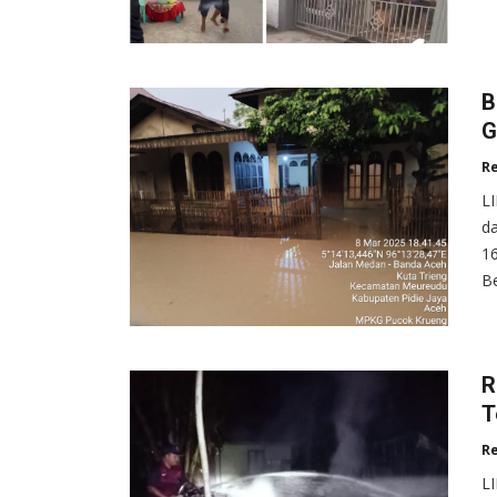
B
G
R
L
da
1
Be
R
T
R
L