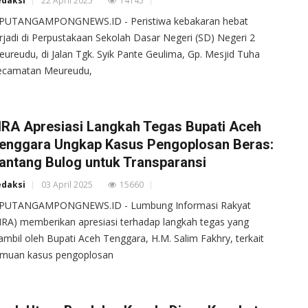
edaksi
22 April 2025
14145
IPUTANGAMPONGNEWS.ID - Peristiwa kebakaran hebat
rjadi di Perpustakaan Sekolah Dasar Negeri (SD) Negeri 2
ureudu, di Jalan Tgk. Syik Pante Geulima, Gp. Mesjid Tuha
ecamatan Meureudu,
IRA Apresiasi Langkah Tegas Bupati Aceh
enggara Ungkap Kasus Pengoplosan Beras:
antang Bulog untuk Transparansi
edaksi
03 April 2025
15660
IPUTANGAMPONGNEWS.ID - Lumbung Informasi Rakyat
IRA) memberikan apresiasi terhadap langkah tegas yang
ambil oleh Bupati Aceh Tenggara, H.M. Salim Fakhry, terkait
emuan kasus pengoplosan