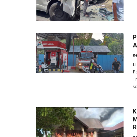
P
A
R
L
P
Tr
so
K
M
R