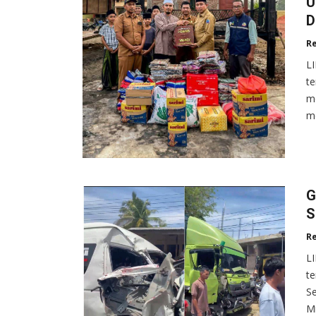
U
D
R
L
te
me
m
G
S
R
L
te
S
Mi