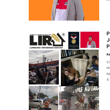
P
J
P
R
L
me
na
II