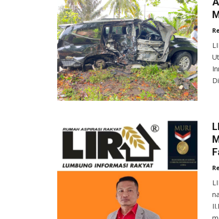
A
M
R
L
Ut
In
D
L
M
F
R
L
na
II
m