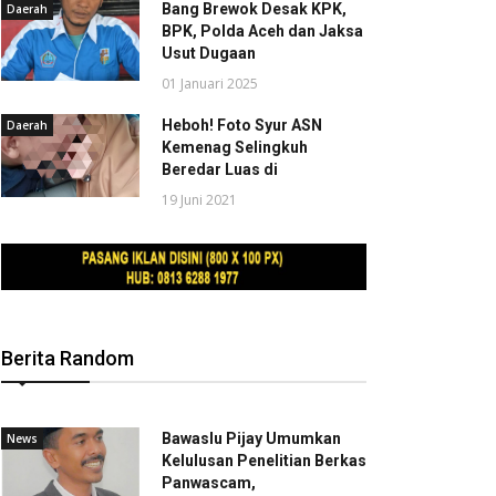
Bang Brewok Desak KPK,
Daerah
BPK, Polda Aceh dan Jaksa
Usut Dugaan
01 Januari 2025
Heboh! Foto Syur ASN
Daerah
Kemenag Selingkuh
Beredar Luas di
19 Juni 2021
Berita Random
Bawaslu Pijay Umumkan
News
Kelulusan Penelitian Berkas
Panwascam,