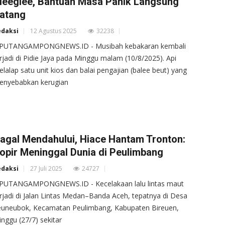
leeglee, Bantuan Masa Panik Langsung
atang
edaksi
12 Agustus 2025
32238
IPUTANGAMPONGNEWS.ID - Musibah kebakaran kembali
rjadi di Pidie Jaya pada Minggu malam (10/8/2025). Api
lalap satu unit kios dan balai pengajian (balee beut) yang
enyebabkan kerugian
agal Mendahului, Hiace Hantam Tronton:
opir Meninggal Dunia di Peulimbang
edaksi
27 Juli 2025
24727
IPUTANGAMPONGNEWS.ID - Kecelakaan lalu lintas maut
rjadi di Jalan Lintas Medan–Banda Aceh, tepatnya di Desa
euneubok, Kecamatan Peulimbang, Kabupaten Bireuen,
nggu (27/7) sekitar