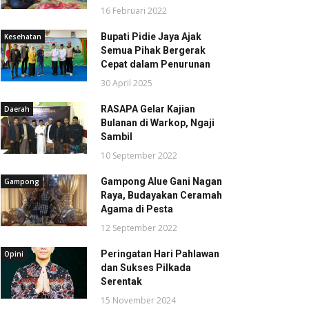
16 Februari 2022
Bupati Pidie Jaya Ajak
Kesehatan
Semua Pihak Bergerak
Cepat dalam Penurunan
30 April 2025
RASAPA Gelar Kajian
Daerah
Bulanan di Warkop, Ngaji
Sambil
10 September 2022
Gampong Alue Gani Nagan
Gampong
Raya, Budayakan Ceramah
Agama di Pesta
12 September 2022
Peringatan Hari Pahlawan
Opini
dan Sukses Pilkada
Serentak
15 November 2024