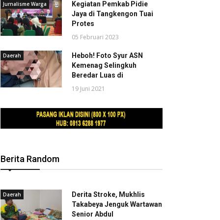
Kegiatan Pemkab Pidie
Jurnalisme Warga
Jaya di Tangkengon Tuai
Protes
05 Februari 2023
Heboh! Foto Syur ASN
Daerah
Kemenag Selingkuh
Beredar Luas di
19 Juni 2021
Berita Random
Derita Stroke, Mukhlis
Daerah
Takabeya Jenguk Wartawan
Senior Abdul