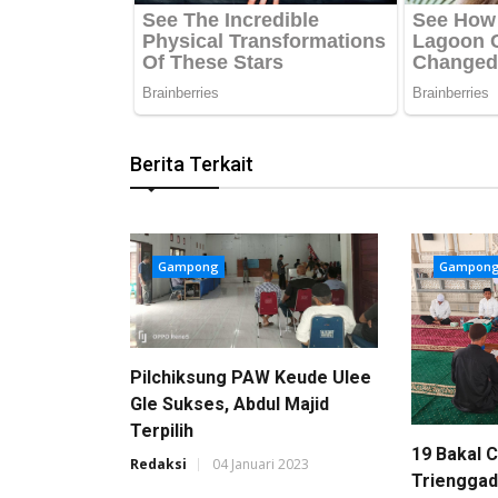
Berita Terkait
Gampong
Gampon
Pilchiksung PAW Keude Ulee
Gle Sukses, Abdul Majid
Terpilih
19 Bakal C
Redaksi
04 Januari 2023
Trienggade