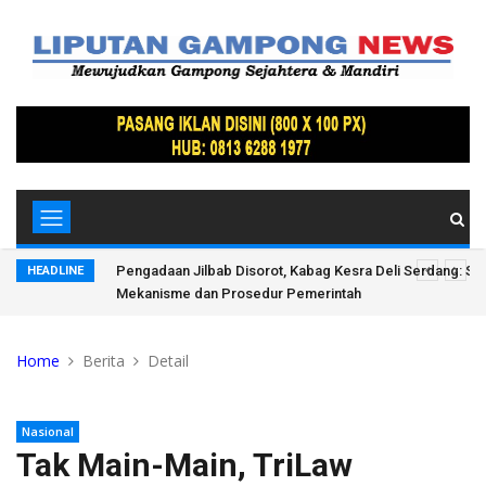
suai
Tak Diangkut, Tumpukan Sampah di Subulussalam Mulai 
HEADLINE
Warga Keluhkan Bau Menyengat
Home
Berita
Detail
Nasional
Tak Main-Main, TriLaw