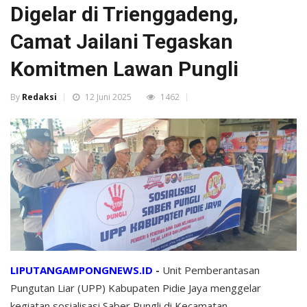
Digelar di Trienggadeng,
Camat Jailani Tegaskan
Komitmen Lawan Pungli
By
Redaksi
12 Juni 2025
1462
LIPUTANGAMPONGNEWS.ID
-
Unit Pemberantasan
Pungutan Liar (UPP) Kabupaten Pidie Jaya menggelar
kegiatan sosialisasi Saber Pungli di Kecamatan