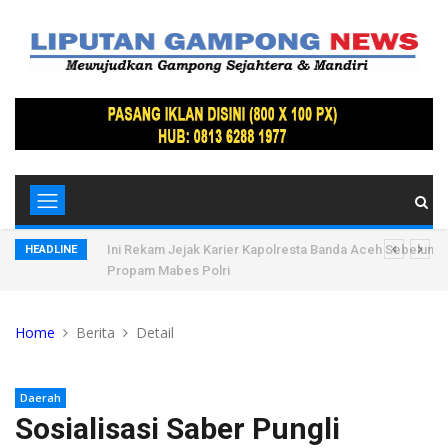
, Ratusan
Ini Rekam Jejak Karier Kapolresta Banda Aceh Sebelum D
HEADLINE
Propam Mabes Polri
Home
Berita
Detail
Daerah
Sosialisasi Saber Pungli