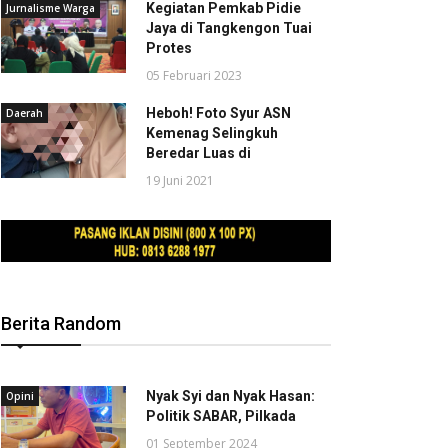
Kegiatan Pemkab Pidie
Jurnalisme Warga
Jaya di Tangkengon Tuai
Protes
05 Februari 2023
Heboh! Foto Syur ASN
Daerah
Kemenag Selingkuh
Beredar Luas di
19 Juni 2021
Berita Random
Nyak Syi dan Nyak Hasan:
Opini
Politik SABAR, Pilkada
01 September 2024