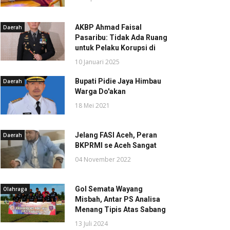
AKBP Ahmad Faisal
Daerah
Pasaribu: Tidak Ada Ruang
untuk Pelaku Korupsi di
10 Januari 2025
Bupati Pidie Jaya Himbau
Daerah
Warga Do'akan
18 Mei 2021
Jelang FASI Aceh, Peran
Daerah
BKPRMI se Aceh Sangat
04 November 2022
Gol Semata Wayang
Olahraga
Misbah, Antar PS Analisa
Menang Tipis Atas Sabang
13 Juli 2024