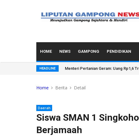
HOME
NEWS
GAMPONG
PENDIDIKAN
Lepas Tim Pendaki Jelajahi Blang Rawe
HEADLINE
Home
Berita
Detail
Daerah
Siswa SMAN 1 Singkohor
Berjamaah