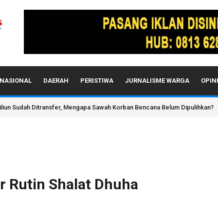
NASIONAL
DAERAH
PERISTIWA
JURNALISME WARGA
OPIN
u, Kepala Disporapar Pidie Jaya: Siap Dukung Pengembangan Wisata Alam
 Rutin Shalat Dhuha