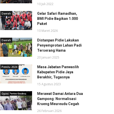
10 Juli 2022
Gelar Safari Ramadhan,
Daerah
BMI Pidie Bagikan 1.000
Paket
10 Maret 2026
Distanpan Pidie Lakukan
Daerah
Penyemprotan Lahan Padi
Terserang Hama
20 Januari 2025
Masa Jabatan Panwaslih
Pemilu 2024
Kabupaten Pidie Jaya
Berakhir, Tugasnya
15 Agustus 2023
Merawat Damai Antara Dua
Opini
Gampong: Normalisasi
Krueng Meureudu Cegah
26 Februari 2026