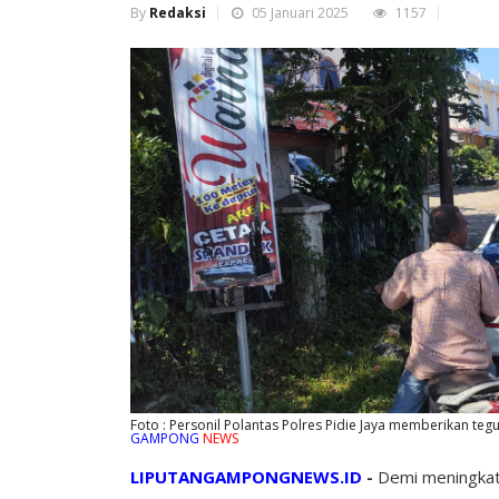
By
Redaksi
05 Januari 2025
1157
Foto : Personil Polantas Polres Pidie Jaya memberikan t
GAMPONG
NEWS
LIPUTANGAMPONGNEWS.ID
-
Demi meningkat