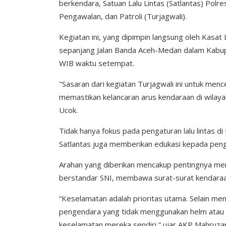
berkendara, Satuan Lalu Lintas (Satlantas) Polr
Pengawalan, dan Patroli (Turjagwali).
Kegiatan ini, yang dipimpin langsung oleh Kasat 
sepanjang Jalan Banda Aceh-Medan dalam Kabupa
WIB waktu setempat.
"Sasaran dari kegiatan Turjagwali ini untuk menc
memastikan kelancaran arus kendaraan di wilaya
Ucok.
Tidak hanya fokus pada pengaturan lalu lintas di
Satlantas juga memberikan edukasi kepada pen
Arahan yang diberikan mencakup pentingnya mema
berstandar SNI, membawa surat-surat kendaraan
“Keselamatan adalah prioritas utama. Selain men
pengendara yang tidak menggunakan helm atau me
keselamatan mereka sendiri,” ujar AKP Mahruza