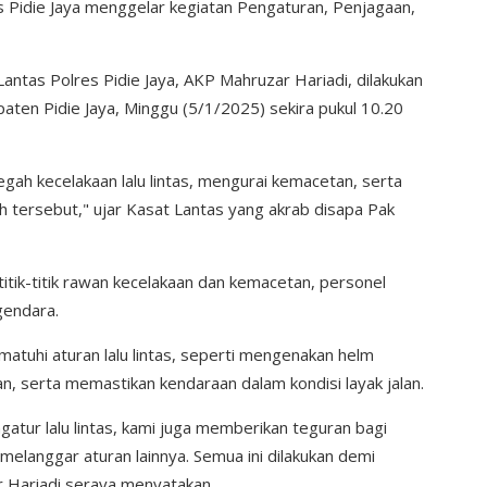
es Pidie Jaya menggelar kegiatan Pengaturan, Penjagaan,
Lantas Polres Pidie Jaya, AKP Mahruzar Hariadi, dilakukan
ten Pidie Jaya, Minggu (5/1/2025) sekira pukul 10.20
egah kecelakaan lalu lintas, mengurai kemacetan, serta
h tersebut," ujar Kasat Lantas yang akrab disapa Pak
 titik-titik rawan kecelakaan dan kemacetan, personel
gendara.
tuhi aturan lalu lintas, seperti mengenakan helm
, serta memastikan kendaraan dalam kondisi layak jalan.
gatur lalu lintas, kami juga memberikan teguran bagi
langgar aturan lainnya. Semua ini dilakukan demi
r Hariadi seraya menyatakan