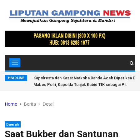
vpropam
Semarak Usia Perak, Gerakan Langit Biru Indonesia ASRI
HEADLINE
Peringatan HUT ke-25 Partai Demokrat di Pidie Jaya
Home
Berita
Detail
Daerah
Saat Bukber dan Santunan