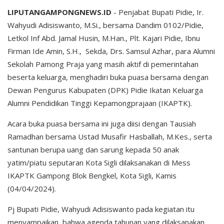
LIPUTANGAMPONGNEWS.ID
- Penjabat Bupati Pidie, Ir.
Wahyudi Adisiswanto, M.Si., bersama Dandim 0102/Pidie,
Letkol Inf Abd. Jamal Husin, M.Han., Plt. Kajari Pidie, Ibnu
Firman Ide Amin, S.H., Sekda, Drs. Samsul Azhar, para Alumni
Sekolah Pamong Praja yang masih aktif di pemerintahan
beserta keluarga, menghadiri buka puasa bersama dengan
Dewan Pengurus Kabupaten (DPK) Pidie Ikatan Keluarga
Alumni Pendidikan Tinggi Kepamongprajaan (IKAPTK).
Acara buka puasa bersama ini juga diisi dengan Tausiah
Ramadhan bersama Ustad Musafir Hasballah, M.Kes., serta
santunan berupa uang dan sarung kepada 50 anak
yatim/piatu seputaran Kota Sigli dilaksanakan di Mess
IKAPTK Gampong Blok Bengkel, Kota Sigli, Kamis
(04/04/2024).
Pj Bupati Pidie, Wahyudi Adisiswanto pada kegiatan itu
menyampaikan, bahwa agenda tahunan yang dilaksanakan