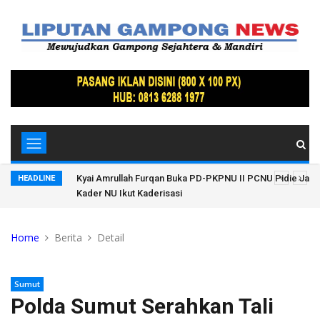
, Ratusan
Ini Rekam Jejak Karier Kapolresta Banda Aceh Sebelum D
HEADLINE
Propam Mabes Polri
Home
Berita
Detail
Sumut
Polda Sumut Serahkan Tali