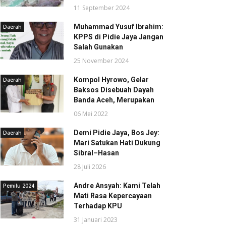
11 September 2024
Muhammad Yusuf Ibrahim:
Daerah
KPPS di Pidie Jaya Jangan
Salah Gunakan
25 November 2024
Kompol Hyrowo, Gelar
Daerah
Baksos Disebuah Dayah
Banda Aceh, Merupakan
06 Mei 2022
Demi Pidie Jaya, Bos Jey:
Daerah
Mari Satukan Hati Dukung
Sibral–Hasan
28 Juli 2026
Andre Ansyah: Kami Telah
Pemilu 2024
Mati Rasa Kepercayaan
Terhadap KPU
31 Januari 2023