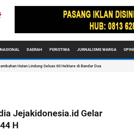
NASIONAL
DAERAH
PERISTIWA
JURNALISME WARGA
OPIN
i Lahan Kawasan Hutan Bandar Dua Pidie Jaya?
ia Jejakidonesia.id Gelar
444 H