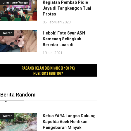
Kegiatan Pemkab Pidie
Jurnalisme Warga
Jaya di Tangkengon Tuai
Protes
05 Februari 2023
Heboh! Foto Syur ASN
Daerah
Kemenag Selingkuh
Beredar Luas di
19 Juni 2021
Berita Random
Ketua YARA Langsa Dukung
Daerah
Kapolda Aceh Hentikan
Pengeboran Minyak