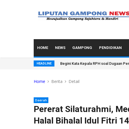
HOME
NEWS
GAMPONG
PENDIDIKAN
Siapa Dalang Dibalik Dugaan Alih Fungs
HEADLINE
Home
Berita
Detail
Daerah
Pererat Silaturahmi, Med
Halal Bihalal Idul Fitri 1