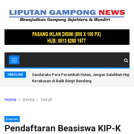
 Ada Jejak
Penyalahgunaan Wewenang & Pelat Palsu Oleh Oknum Kan
HEADLINE
Sabang Adalah Tindakkan Pidana & Pelanggaran Etik Bera
Home
Berita
Detail
Daerah
Pendaftaran Beasiswa KIP-K