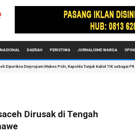
NASIONAL
DAERAH
PERISTIWA
JURNALISME WARGA
OPIN
h Diperiksa Divpropam Mabes Polri, Kapolda Tunjuk Kabid TIK sebagai Plt
aceh Dirusak di Tengah
mawe