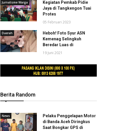
Kegiatan Pemkab Pidie
Jurnalisme Warga
Jaya di Tangkengon Tuai
Protes
05 Februari 2023
Heboh! Foto Syur ASN
Daerah
Kemenag Selingkuh
Beredar Luas di
19 Juni 2021
Berita Random
Pelaku Penggelapan Motor
News
di Banda Aceh Diringkus
Saat Bongkar GPS di