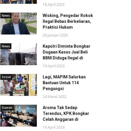
18 April 2025
Wisking, Pengedar Rokok
News
Ilegal Bebas Berkeliaran,
Praktisi Hukum
29 Januari 2025
Kapolri Diminta Bongkar
News
Dugaan Kasus Jual Beli
BBM Diduga Ilegal di
19 April 2023
Lagi, MAPIM Salurkan
Sosial
Bantuan Untuk 114
Pengungsi
24 Maret 2022
Aroma Tak Sedap
Daerah
Terendus, KPK Bongkar
Celah Anggaran di
16 April 2026