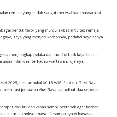
nakalan remaja yang sudah sangat meresahkan masyarakat
agai bentuk teror yang muncul akibat aktivitas remaja
yangnya, saya yang menjadi korbannya, padahal saya hanya
ra mengungkap pelaku dan motif di balik kejadian ini.
da unsur intimidasi terhadap wartawan,” ujarnya.
Mei 2025, sekitar pukul 00.15 WIB. Saat itu, T. M. Raja
at melintasi jembatan Alue Raya, ia melihat dua sepeda
pet dari kiri dan kanan sambil berteriak agar korban
elaju ke arah Lhokseumawe. Sesampainya di kawasan