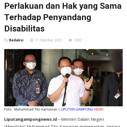
Perlakuan dan Hak yang Sama
Terhadap Penyandang
Disabilitas
By
Redaksi
11 Oktober 2021
1807
Foto : Muhammad Tito Karnavian |
LIPUTAN GAMPONG
NEWS
Liputangampongnews.id -
Menteri Dalam Negeri
(Mendagri) Muhammad Tito Karnavian menegaskan, negara