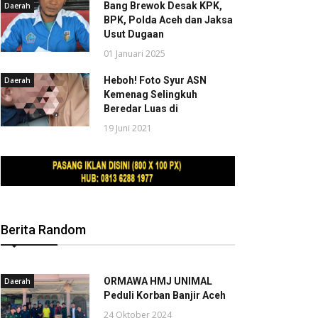
Bang Brewok Desak KPK,
Daerah
BPK, Polda Aceh dan Jaksa
Usut Dugaan
01 Januari 2025
Heboh! Foto Syur ASN
Daerah
Kemenag Selingkuh
Beredar Luas di
19 Juni 2021
Berita Random
ORMAWA HMJ UNIMAL
Daerah
Peduli Korban Banjir Aceh
24 Oktober 2024