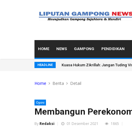
HOME
NEWS
GAMPONG
PENDIDIKAN
Festival Budaya Lembah Baliem Perkua
HEADLINE
Home
Berita
Detail
Opini
Membangun Perekonomia
By
Redaksi
01 Desember 2021
1865