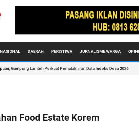
NASIONAL
DAERAH
PERISTIWA
JURNALISME WARGA
OPIN
odern di Malaysia, Perkuat Kerja Sama Agrobisnis
han Food Estate Korem