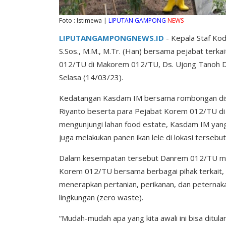
Foto : Istimewa |
LIPUTAN GAMPONG
NEWS
LIPUTANGAMPONGNEWS.ID
- Kepala Staf Ko
S.Sos., M.M., M.Tr. (Han) bersama pejabat terk
012/TU di Makorem 012/TU, Ds. Ujong Tanoh D
Selasa (14/03/23).
Kedatangan Kasdam IM bersama rombongan disa
Riyanto beserta para Pejabat Korem 012/TU di 
mengunjungi lahan food estate, Kasdam IM ya
juga melakukan panen ikan lele di lokasi tersebut
Dalam kesempatan tersebut Danrem 012/TU me
Korem 012/TU bersama berbagai pihak terkait, 
menerapkan pertanian, perikanan, dan peternakan
lingkungan (zero waste).
“Mudah-mudah apa yang kita awali ini bisa ditul