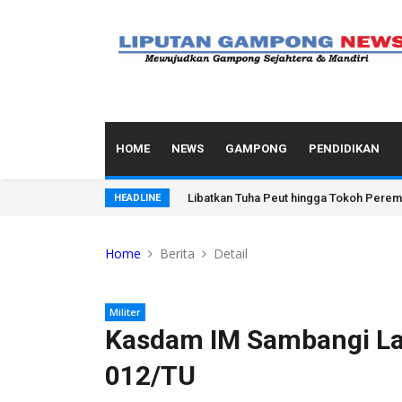
HOME
NEWS
GAMPONG
PENDIDIKAN
DMDI Aceh Pelajari Budidaya Buah Tin M
HEADLINE
Home
Berita
Detail
Militer
Kasdam IM Sambangi La
012/TU