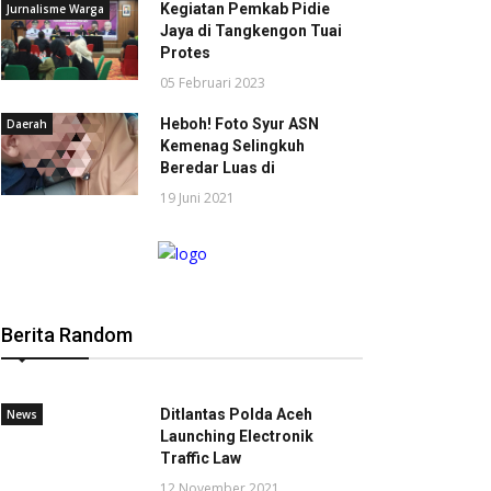
Kegiatan Pemkab Pidie
Jurnalisme Warga
Jaya di Tangkengon Tuai
Protes
05 Februari 2023
Heboh! Foto Syur ASN
Daerah
Kemenag Selingkuh
Beredar Luas di
19 Juni 2021
Berita Random
Ditlantas Polda Aceh
News
Launching Electronik
Traffic Law
12 November 2021