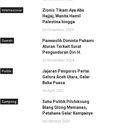
Zionis Tikam Aya Abu
Internasional
Hajjaj, Wanita Hamil
Palestina hingga
02 Desember 2023
Panwaslih Diminta Pahami
Daerah
Aturan Terkait Surat
Pengunduran Diri H.
26 November 2024
Jajaran Pengurus Partai
Politik
Gelora Aceh Utara, Gelar
Buka Puasa
30 April 2022
Suhu Politik Pilchiksung
Gampong
Blang Glong Memanas,
Petahana Gelar Kampanye
06 Oktober 2025