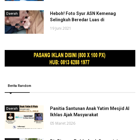
Heboh! Foto Syur ASN Kemenag
Daerah
Selingkuh Beredar Luas di
19 Juni 2021
Berita Random
Panitia Santunan Anak Yatim Mesjid Al
Daerah
Ikhlas Ajak Masyarakat
05 Maret 2026