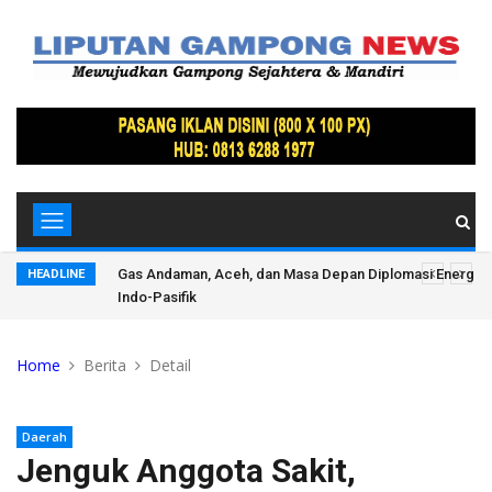
donesia di
Ketua BRA: Keakraban Mualem dengan Mentan Akan Me
HEADLINE
Manfaat Bagi Penerima Manfaat Subjek Reintegrasi
Home
Berita
Detail
Daerah
Jenguk Anggota Sakit,