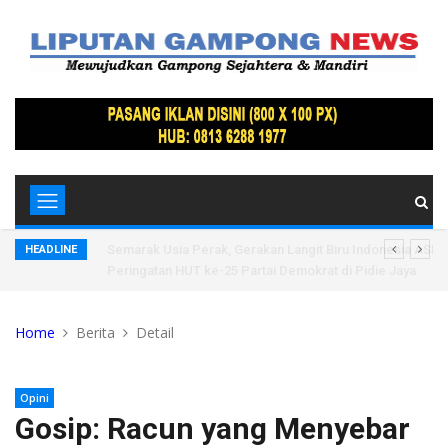
vpropam
Semarak Usia Perak, Gerakan Langit Biru Indonesia ASRI
HEADLINE
Peringatan HUT ke-25 Partai Demokrat di Pidie Jaya
Home
Berita
Detail
Opini
Gosip: Racun yang Menyebar