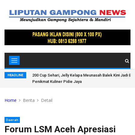
ruan
LPPNU Labuhanbatu Utara Desak Satgas PKH Tertibkan 
HEADLINE
Perkebunan Sawit Ilegal di Kawasan Hutan
Home
Berita
Detail
Daerah
Forum LSM Aceh Apresiasi