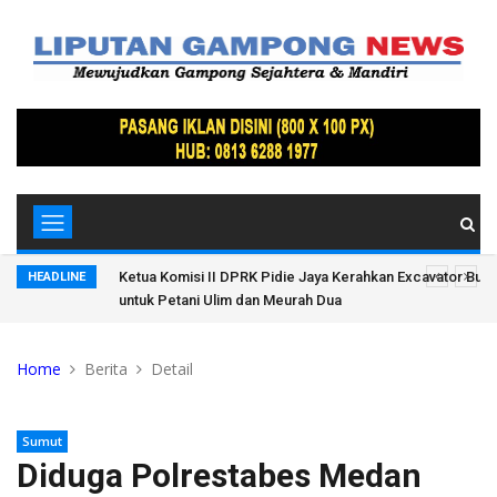
 Saluran Air
Kuasa Hukum Zikrillah: Jangan Tuding Visum Rekayasa, Wa
HEADLINE
Seharusnya Lebih Objektif
Home
Berita
Detail
Sumut
Diduga Polrestabes Medan