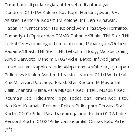
Turut hadir di pada kegiatanbtersebu di antaranyan,
Dandrem 011/LW Kolonel Kav Kapti Hertantyawan, SH,
Asisten Teritorial Kodam IM Kolonel Inf Deni Gunawan,
Paban II/Puanter Ster TNI Kolonel Adm Prasetyo Herminto,
Pabandya 1/Opster dan TMMD Paban V/Bhakti TNI Ster TNI
Letkol Czi Hamonangan Lumbantoruan, Pabandya 4/Gulben
Paban V/Bhakti TNI Ster TNI Letkol Inf Boby, Marsusitaning
Suryo Darwoto, Dandim 0102/Pidie Letkol Inf Abd Jamal
Husin M.Han.,Kapolres Pidie Akbp Imam Asfali, SIK, Pj Bupati
Pidie diwakili oleh Asisten III,Kasiter Korem 011/LW Letkol
Kav Makhyar, Pabandya Bhakti Ster Kodam IM Mayor Inf
Galih Chandra Buana,Para Muspika Kec. Titeu, Muspika Kec.
Keumala Kab. Pidie,Para Toga, Todat, dan Tomas Kec. Titeu
dan Kec. Keumala.,Personil Polres Pidie, para Perwira Staf
Kodim 0102/Pidie, Para Danramil jajaran Kodim 0102/Pidie
Personil Kodim 0102/Pidie dan Sejumlah Ormas Kab. Pidie.
(**)