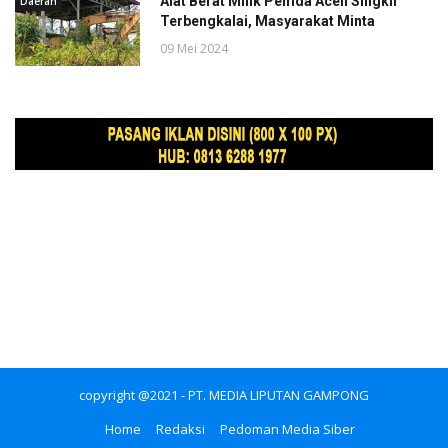
Alat Berat Milik Pemda Aceh Singkil
Daerah
Terbengkalai, Masyarakat Minta
09 Mei 2024
copyright @2021 - PT. MEDIA LIPUTAN GAMPONG
Home
Redaksi
Pedoman Media Siber