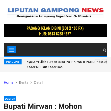
tkan
Kyai Amrullah Furqan Buka PD-PKPNU II PCNU Pidie Jaya
HEADLINE
Kader NU Ikut Kaderisasi
Home
Berita
Detail
Daerah
Bupati Mirwan : Mohon