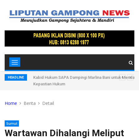
 Al-Munawarah
Kabid Hukum SAPA Dampingi Marlina Bani untuk Mendapa
HEADLINE
Kepastian Hukum
Home
Berita
Detail
Sumut
Wartawan Dihalangi Meliput