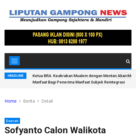
mbawa
Tak Cuma Kesenian, Turis Usia Lanjut Asal Brazil Antusias 
HEADLINE
Adonan Boh Rom-Rom di Aceh Jaya
Home
Berita
Detail
Daerah
Sofyanto Calon Walikota