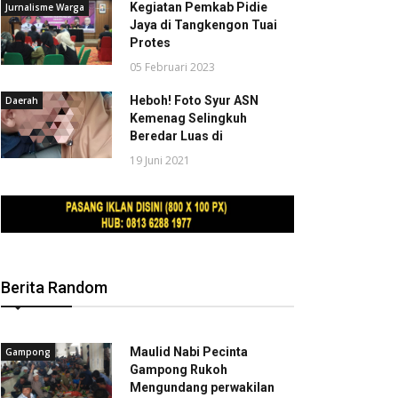
Kegiatan Pemkab Pidie
Jurnalisme Warga
Jaya di Tangkengon Tuai
Protes
05 Februari 2023
Heboh! Foto Syur ASN
Daerah
Kemenag Selingkuh
Beredar Luas di
19 Juni 2021
Berita Random
Maulid Nabi Pecinta
Gampong
Gampong Rukoh
Mengundang perwakilan