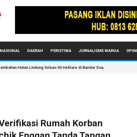
NASIONAL
DAERAH
PERISTIWA
JURNALISME WARGA
OPIN
i Lahan Kawasan Hutan Bandar Dua Pidie Jaya?
Verifikasi Rumah Korban
euchik Enggan Tanda Tangan,