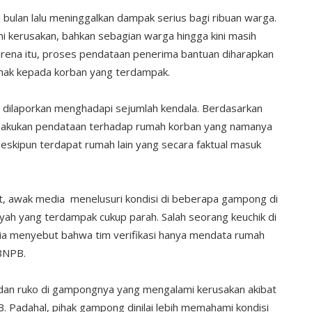
a bulan lalu meninggalkan dampak serius bagi ribuan warga.
i kerusakan, bahkan sebagian warga hingga kini masih
rena itu, proses pendataan penerima bantuan diharapkan
pihak kepada korban yang terdampak.
or dilaporkan menghadapi sejumlah kendala. Berdasarkan
melakukan pendataan terhadap rumah korban yang namanya
skipun terdapat rumah lain yang secara faktual masuk
t, awak media menelusuri kondisi di beberapa gampong di
h yang terdampak cukup parah. Salah seorang keuchik di
a menyebut bahwa tim verifikasi hanya mendata rumah
 BNPB.
dan ruko di gampongnya yang mengalami kerusakan akibat
 Padahal, pihak gampong dinilai lebih memahami kondisi