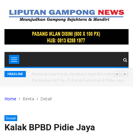
vpropam
Semarak Usia Perak, Gerakan Langit Biru Indonesia ASRI
HEADLINE
Peringatan HUT ke-25 Partai Demokrat di Pidie Jaya
Home
Berita
Detail
Sosial
Kalak BPBD Pidie Jaya