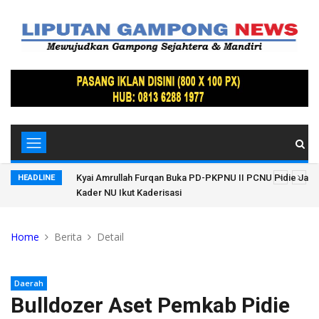
tkan
Kyai Amrullah Furqan Buka PD-PKPNU II PCNU Pidie Jaya
HEADLINE
Kader NU Ikut Kaderisasi
Home
Berita
Detail
Daerah
Bulldozer Aset Pemkab Pidie