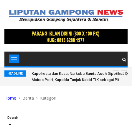
vpropam
Semarak Usia Perak, Gerakan Langit Biru Indonesia ASRI
HEADLINE
Peringatan HUT ke-25 Partai Demokrat di Pidie Jaya
Home
Berita
Kategori
Daerah