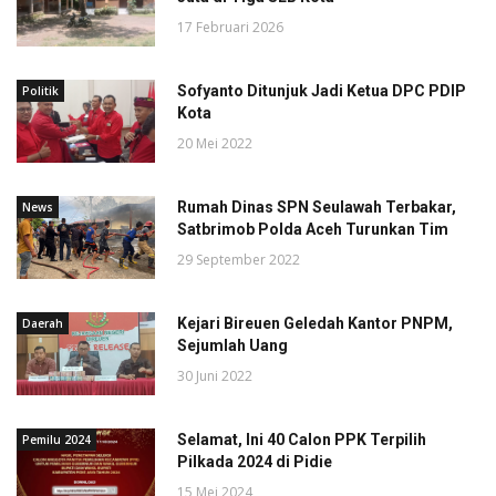
17 Februari 2026
Sofyanto Ditunjuk Jadi Ketua DPC PDIP
Politik
Kota
20 Mei 2022
Rumah Dinas SPN Seulawah Terbakar,
News
Satbrimob Polda Aceh Turunkan Tim
29 September 2022
Kejari Bireuen Geledah Kantor PNPM,
Daerah
Sejumlah Uang
30 Juni 2022
Selamat, Ini 40 Calon PPK Terpilih
Pemilu 2024
Pilkada 2024 di Pidie
15 Mei 2024