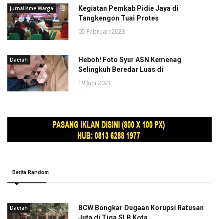
Kegiatan Pemkab Pidie Jaya di
Jurnalisme Warga
Tangkengon Tuai Protes
05 Februari 2023
Heboh! Foto Syur ASN Kemenag
Daerah
Selingkuh Beredar Luas di
19 Juni 2021
Berita Random
BCW Bongkar Dugaan Korupsi Ratusan
Daerah
Juta di Tiga SLB Kota