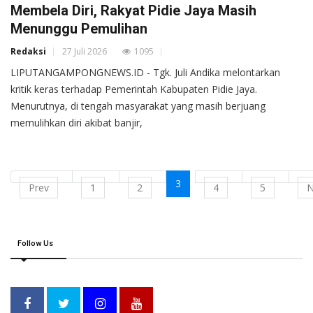
Membela Diri, Rakyat Pidie Jaya Masih
Menunggu Pemulihan
Redaksi
27 Juli 2026
1095
LIPUTANGAMPONGNEWS.ID - Tgk. Juli Andika melontarkan
kritik keras terhadap Pemerintah Kabupaten Pidie Jaya.
Menurutnya, di tengah masyarakat yang masih berjuang
memulihkan diri akibat banjir,
3
Prev
1
2
4
5
N
Follow Us