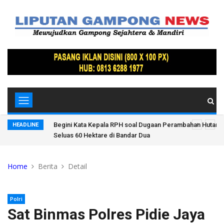
Lindung
Siapa Dalang Dibalik Dugaan Alih Fungsi Lahan Kawasan 
HEADLINE
Dua Pidie Jaya?
Home
Berita
Detail
Polri
Sat Binmas Polres Pidie Jaya