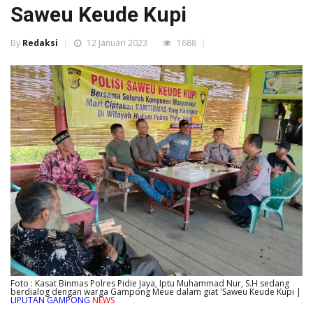
Saweu Keude Kupi
By
Redaksi
12 Januari 2023
1688
Foto : Kasat Binmas Polres Pidie Jaya, Iptu Muhammad Nur, S.H sedang
berdialog dengan warga Gampong Meue dalam giat 'Saweu Keude Kupi |
LIPUTAN GAMPONG
NEWS