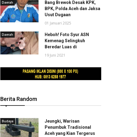
Bang Brewok Desak KPK,
Daerah
BPK, Polda Aceh dan Jaksa
Usut Dugaan
01 Januari 2025
Heboh! Foto Syur ASN
Daerah
Kemenag Selingkuh
Beredar Luas di
19 Juni 2021
Berita Random
Jeungki, Warisan
Budaya
Penumbuk Tradisional
Aceh yang Kian Tergerus