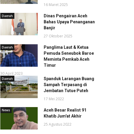
16 Maret 2025
Dinas Pengairan Aceh
Daerah
Bahas Upaya Penanganan
Banjir
27 Oktober 2025
Panglima Laut & Ketua
Daerah
Pemuda Seneubok Baroe
Meminta Pemkab Aceh
Timur
30 April 2023
Spanduk Larangan Buang
Daerah
Sampah Terpasang di
Jembatan Tutue Puteh
17 Mei 2022
Aceh Besar Realist 91
News
Khatib Jum'at Akhir
25 Agustus 2022