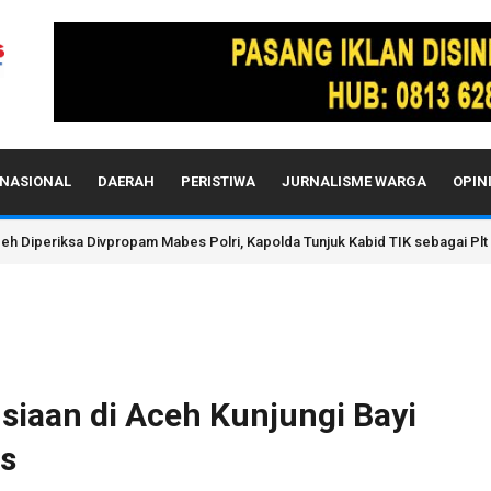
NASIONAL
DAERAH
PERISTIWA
JURNALISME WARGA
OPIN
h Diperiksa Divpropam Mabes Polri, Kapolda Tunjuk Kabid TIK sebagai Plt
siaan di Aceh Kunjungi Bayi
s