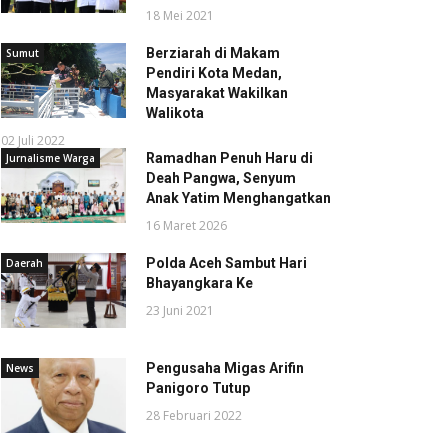
18 Mei 2021
Berziarah di Makam
Sumut
Pendiri Kota Medan,
Masyarakat Wakilkan
Walikota
02 Juli 2022
Ramadhan Penuh Haru di
Jurnalisme Warga
Deah Pangwa, Senyum
Anak Yatim Menghangatkan
16 Maret 2026
Polda Aceh Sambut Hari
Daerah
Bhayangkara Ke
23 Juni 2021
Pengusaha Migas Arifin
News
Panigoro Tutup
28 Februari 2022