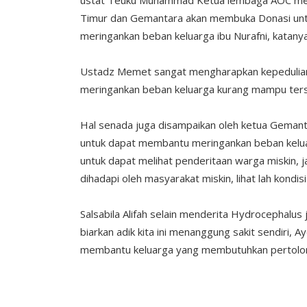
ustat Teuku Muhammad Ketua lembaga AOC mena
Timur dan Gemantara akan membuka Donasi untu
meringankan beban keluarga ibu Nurafni, katany
Ustadz Memet sangat mengharapkan kepedulia
meringankan beban keluarga kurang mampu ter
Hal senada juga disampaikan oleh ketua Gemant
untuk dapat membantu meringankan beban keluar
untuk dapat melihat penderitaan warga miskin, 
dihadapi oleh masyarakat miskin, lihat lah kondisi 
Salsabila Alifah selain menderita Hydrocephalu
biarkan adik kita ini menanggung sakit sendiri
membantu keluarga yang membutuhkan pertolonga