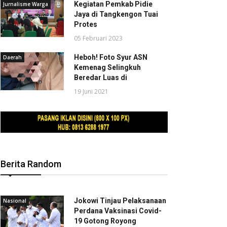
Kegiatan Pemkab Pidie
Jurnalisme Warga
Jaya di Tangkengon Tuai
Protes
05 Februari 2023
Heboh! Foto Syur ASN
Daerah
Kemenag Selingkuh
Beredar Luas di
19 Juni 2021
Berita Random
Jokowi Tinjau Pelaksanaan
Nasional
Perdana Vaksinasi Covid-
19 Gotong Royong