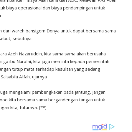
mbahkan "Insya Allah kami dari AOC, Relawan PAS Aceh
k biaya operasional dan biaya pendampingan untuk
a
n dari wareh bansigom Donya untuk dapat bersama sama
sebut, sebutnya
ara Aceh Nazaruddin, kita sama sama akan berusaha
ga ibu Nurafni, kita juga meminta kepada pemerintah
jangan tutup mata terhadap kesulitan yang sedang
Salsabila Alifah, ujarnya
s juga mengalami pembengkakan pada jantung, jangan
, Ayooo kita bersama sama bergandengan tangan untuk
n kita, tuturnya. (**)