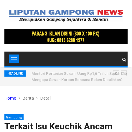
tri di
Menteri Pertanian Geram: Uang Rp1,6 Triliun Sudah Ditran
HEADLINE
Mengapa Sawah Korban Bencana Belum Dipulihkan?
Home
Berita
Detail
Gampong
Terkait Isu Keuchik Ancam